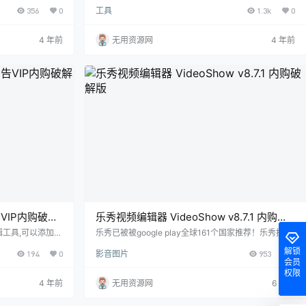
好去做调整作,使
机网速测试软件,在全国有很多测速节点，测试的速度也
356
0
工具
1.3k
0
 Ambient
最大的还原真实的速度Speedtest可以在30秒内即可完
更换主题颜色以便能搭
成网速测试，支持查看Ping值、下载速度、上传速度，
.0 Oreo 中
实时图表显示测试结果，排除故障或确认您应有的网
4 年前
无用资源网
4 年前
适用于任何一台安
速。 使用 Ookla Speedtest，只需轻按一下，30 秒内
制形状，也意味着
就可完成网络速度测试，实在非常方便快捷。我们的全
球网络让…
告VIP内购破解
乐秀视频编辑器 VideoShow v8.7.1 内购破
解版
工具,可以添加多
乐秀已被被google play全球161个国家推荐！乐秀拥有
、马赛克、去水印
全球数亿用户！ 乐秀是Android市场上最好的视频编辑
解锁
194
0
影音图片
953
0
享至微信、微博、
应用程序。 最近，乐秀已被列入“让你成为摄影大师的
会员
等应用。 主要特
拍摄神器” APP列表。 VideoShow带给您很棒的视频编
权限
GIF /文本支持。
辑体验。 通过最简单的操作，您可以制作带有照片和视
4 年前
无用资源网
6 年前
了超炫的滤镜。现
频的精彩视频。 最棒的是，它是完全免费的！ 您可以
欢的音乐。甚至你
通过各种方式，主题，特殊效果，文本，表达，音乐，