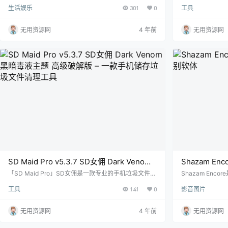
义的时钟和天气程序,Transparent clock weather通过
点，它就能通过
生活娱乐
301
0
工具
实时天气更新、每小时和每天的预测以及及时的天气警
连接，并在30秒
报，轻松获得准确的本地或全球天气预报。使用我们简
G、DSL和ADS
单易用的天气应用程序，检查今天的天气，明天或周末
帮助你测试wif
无用资源网
4 年前
无用资源网
的天气。 应用特点： 个桌面小程序尺寸，2×1、4X1、
速度和ping延迟
4X2、4×3 以及 5X2 可以为每个桌面小程序选择…
点 检测谁在使用
的移动数据使用情
SD Maid Pro v5.3.7 SD女佣 Dark Venom
Shazam Enc
黑暗毒液主题 高级破解版 – 一款手机储存垃
软体
「SD Maid Pro」SD女佣是一款专业的手机垃圾文件清
Shazam Enc
理工具,SD女佣自带中文、功能齐全、无任何广告,操作
ncore可以在
圾文件清理工具
工具
141
0
影音图片
非常方便。 功能特色： 资源管理器是一个全功能文件
并且可以一键切换至a
管理器，用于管理您 Android 设备中的文件。 文件搜索
乐、YouTube
器可以根据文件名称和内容查找您需要的文件。 冗余搜
或Google P
无用资源网
4 年前
无用资源网
寻器可以帮您查找出在您设备上已不再需要的文件并将
歌 在任何社交网络
其与已安装程序列表进行对比。 应用控制器可以让您轻
音乐视频 使用Rd