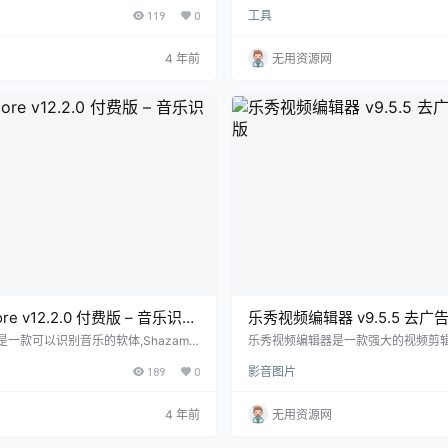
全球数以千计的服务器来测试你的网络
让您的手机、平板电脑操的桌面依照喜
119
0
工具
内显示准确结果。 它可以测试4G、5
操作起来更快速、更易于使用。 功能特色：
L的速度。它也是一个wifi分析器，可以
主题：Smart Launcher 将自动
i连接。 功能特色： 测试你的下载和上传
配您的壁纸。 自适应图标：它采用了安卓 8
4 年前
无用资源网
 检查Wi-Fi信号强度并找到最强的信号
推出的自适应图标格式，完全支持并
你的Wi-Fi 数据使用经理帮助你监控你
卓设备！自适应图标不仅意味着可定
况 在状…
拥有更多且…
ore v12.2.0 付费版 – 音乐识别
乐秀视频编辑器 v9.5.5 去广
版
ore是一款可以识别音乐的软体,Shazam E
乐秀视频编辑器是一款强大的视频剪辑
几秒内识别音乐并显示歌名、歌手等资讯,
种动画贴纸、滤镜、特效、美颜配乐
189
0
影音图片
pple music或spotify进行播放音
等,并且能将编辑完成后的视频直接分
上观看音乐视频。 功能特色： 在亚马逊
优酷、抖音、爱奇艺、百度、乐视视频
lay上预览和购买曲目 使用实时歌词一起唱
征： 为视频添加各种特效。贴纸/图像/ 
4 年前
无用资源网
上分享您的发现 在YouTube上观看
你可以很容易地改变起始时间。 添加
io收听完整曲目，Sp…
在已经有30多种滤镜！ 添加自己喜