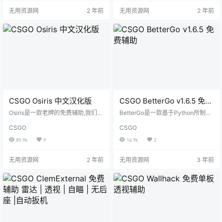
无用资源网
2 年前
无用资源网
2 年前
CSGO Osiris 中文汉化版
CSGO BetterGo v1.6.5 免费
辅助
Osiris是一款老牌的免费辅助,我们对
BetterGo是一款基于Python所制作
辅助进行了汉化,可以更方便的操作
的免费辅助。 功能 玩家透视 物品物
CSGO
CSGO
辅助设置。 如果有翻译错误或有更
品（枪、手榴弹、c4） 手榴弹弹道
好的翻译用词,麻烦评论告知进行更
自动压枪 自动射击 手枪自动射击 连
89.9k
9
14.9k
2
改
跳 雷达上显示敌人 无烟雾 视野修改
击中声音 观众名单 夜间/全亮模式
无用资源网
2 年前
无用资源网
3 年前
图案扫描 Convars 处理程序