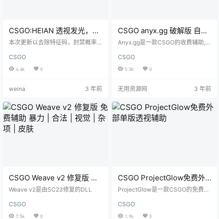
CSGO:HEIAN 透视发光，官
CSGO anyx.gg 破解版 自瞄
匹稳定
| 视觉 | 皮肤 | 杂项
本次更新以去除特征码，封禁概率
Anyx.gg是一款CSGO的收费辅助,本
大大降低！ f1和f2反了，注意
次提供的为破解版本
CSGO
CSGO
4.4k
0
5.3k
0
weina
3 年前
无用资源网
3 年前
CSGO Weave v2 修复版 免
CSGO ProjectGlow免费外
费辅助 暴力 | 合法 | 视觉 |
部单版透视辅助
Weave v2是由SC23修复的DLL
ProjectGlow是一款CSGO的免费单
杂项 | 皮肤
版透视,你只需要打开辅助即可看见
CSGO
CSGO
发光的玩家
7.5k
0
1.9k
0