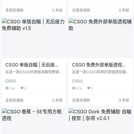
无用资源网
3 年前
无用资源网
3 年前
CSGO 单版自瞄 | 无后座力
CSGO 免费外部单版透视辅
免费辅助 v1.5
助
这是一款CSGO的单版自瞄免费辅助
这是一款CSGO简单的单版透视辅
使用方法 运行游戏 将下方代码复制
助,你可以使用它来显示人物、血量
CSGO
CSGO
到CSGO控制台 m_rawinput 1 m_c
快捷键 方框透视 = Delete 人物透视
ustomaccel 0 管理员运行Aimbot.e
= Delete 队友透视 = Insert
3.6k
0
2.1k
0
xe 修改配置方法 打开settings.cfg
找到对应枪支配置 Aimbot=1 (1=启
无用资源网
3 年前
无用资源网
3 年前
用/0=关闭) Key=0x1 (自瞄按键,点
击查看代码按键) Bone=8 (瞄准部
位,代码参考下图) FOV=4 …