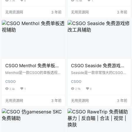
7.7k
0
10.4k
1
无用资源网
3 年前
无用资源网
3 年前
CSGO Menthol 免费单板透
CSGO Seaside 免费游戏修
视辅助
改工具辅助
Menthol是一款CSGO的单板透视辅
Seaside是一款非常强大的CSGO游
助。
戏修改工具,你可以使用它修改游戏
CSGO
CSGO
中的模型、动画、声音、库存、特
效等等。
2.4k
1
2.9k
0
无用资源网
3 年前
无用资源网
3 年前