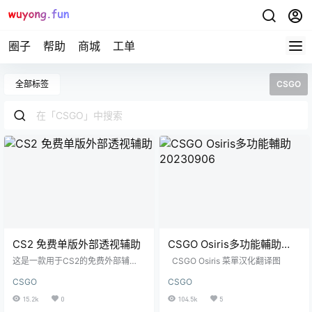
圈子
帮助
商城
工单
全部标签
CSGO
CS2 免费单版外部透视辅助
CSGO Osiris多功能輔助
20230906
这是一款用于CS2的免费外部辅
CSGO Osiris 菜單汉化翻译图
助，它会以红色框显示敌人，以绿
CSGO
CSGO
色显示队友，并透过不同颜色来辨
别血量，在最新的更新中，你还能
15.2k
0
104.5k
5
够看到玩家的名字和生命值数字。