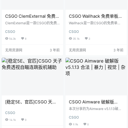
CSGO ClemExternal 免费辅
CSGO Wallhack 免费单板透
助 雷达 | 透视 | 自瞄 | 无后
视辅助
ClemExternal是一款CSGO的免费
Wallhack是一款CSGO的免费单板
座 |自动扳机
辅助,它是基于Wallhack基础上添加
透视,它没有复杂的功能,按下F1就完
CSGO
CSGO
更多功能的辅助,你可以很容易的开
事了,对于只需要透视的小伙伴们非
关各种功能 快捷键 F1-雷达 F2-穿
常适合 使用方式 开启游戏 运行Wall
54.3k
8
35.1k
3
墙上色 F3-兔子跳 F4-自动扳机 F5-
hack F1开关透视
无视闪光 F6-无后座 F7-自瞄 F8-修
无用资源网
3 年前
无用资源网
3 年前
改自瞄设置 F9-人物上色 F10-取消
手部 ALT-触发自动扳机 鼠标左键-
自瞄
[稳定5E、官匹]CSGO 天子
CSGO Aimware 破解版
免费透视自瞄连跳扳机辅助
v5.1.13 合法 | 暴力 | 视觉 |
本次分享的为Aimware v5.1.13破解
CSGO
杂项
版。 使用方法 启动游戏 管理员运行
CSGO
Extreme Injector v3.exe 点击Selec
14.1k
0
t选择csgo.exe 点击Add DLC选择Ai
9.9k
0
mware.dll 点击Settings>Injection