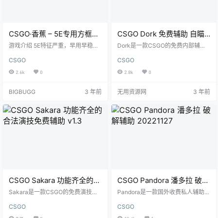
CSGO·香蕉 – 5E专用方框透
CSGO Dork 免费辅助 自瞄 |
视
视觉 | 杂项 v2.0.1
游戏介绍 5E特征严重，早用早稳定
Dork是一款CSGO的免费内部辅
早用早奔放，不然特征了就会拉
助。
CSGO
CSGO
闸。 游戏截图
2.6k
0
2.8k
0
BIGBUGG
3 年前
无用资源网
3 年前
CSGO Sakara 功能齐全的合
CSGO Pandora 潘多拉 破解
法演技免费辅助 v1.3
辅助 20221127
Sakara是一款CSGO的免费演技辅
Pandora是一款国外收费私人辅助,
助,Sakara功能设置相当齐全。
本次提供的为破解版 CSGO Pandor
CSGO
CSGO
a潘多拉 菜单汉化翻译图