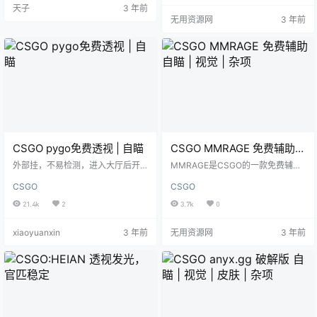
天子
3 年前
Method选择Manual Map 点击Setti
无用资源网
3 年前
ngs>Start in Secure Mode 点击Inj
ect
CSGO pygo免费透视 | 自瞄
CSGO MMRAGE 免费辅助
自瞄 | 视觉 | 杂项
外部挂，不易检测，进入大厅后开
MMRAGE是CSGO的一款免费辅助
启即可
使用方法 开启游戏并注入 INS = 显
CSGO
CSGO
示/隐藏 菜单 小键盘上/下 = 选单上/
下 小键盘左/右 = 选单展开/合起 功
21.4k
2
3.7k
0
能开启/关闭
xiaoyuanxin
3 年前
无用资源网
3 年前