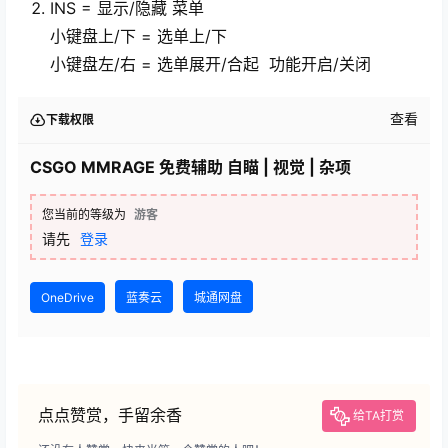
INS = 显示/隐藏 菜单
小键盘上/下 = 选单上/下
小键盘左/右 = 选单展开/合起 功能开启/关闭
查看
下载权限
CSGO MMRAGE 免费辅助 自瞄 | 视觉 | 杂项
您当前的等级为
游客
请先
登录
OneDrive
蓝奏云
城通网盘
点点赞赏，手留余香
给TA打赏