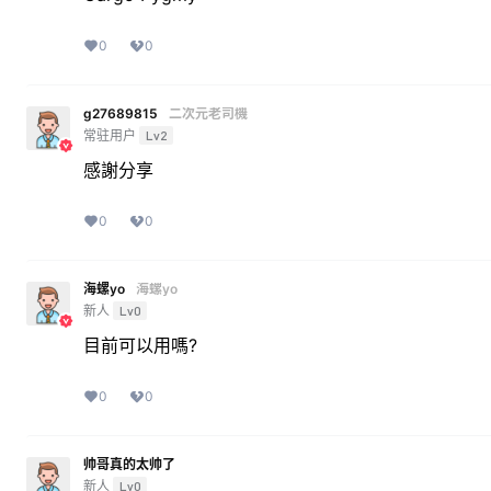
0
0
g27689815
二次元老司機
常驻用户
Lv2
感謝分享
0
0
海螺yo
海螺yo
新人
Lv0
目前可以用嗎?
0
0
帅哥真的太帅了
新人
Lv0