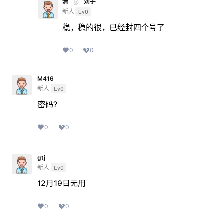
清
@
刘子
新人
Lv0
稳，稳的很，已经封四个号了
0
0
M416
新人
Lv0
密码?
0
0
gtj
新人
Lv0
12月19日无用
0
0