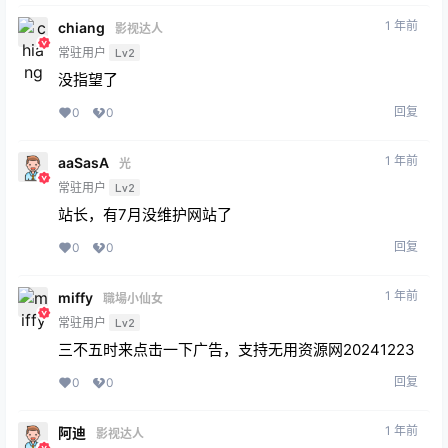
1 年前
chiang
影视达人
常驻用户
Lv2
没指望了
回复
0
0
1 年前
aaSasA
光
常驻用户
Lv2
站长，有7月没维护网站了
回复
0
0
1 年前
miffy
職場小仙女
常驻用户
Lv2
三不五时来点击一下广告，支持无用资源网20241223
回复
0
0
1 年前
阿迪
影视达人