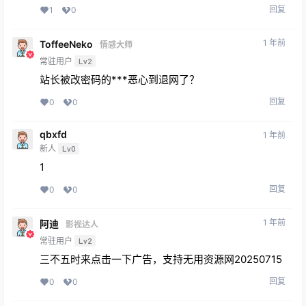
回复
1
0
1 年前
ToffeeNeko
情感大师
常驻用户
Lv2
站长被改密码的***恶心到退网了？
回复
0
0
qbxfd
1 年前
新人
Lv0
1
回复
0
0
1 年前
阿迪
影视达人
常驻用户
Lv2
三不五时来点击一下广告，支持无用资源网20250715
回复
0
0