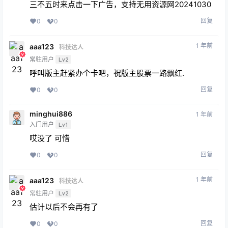
三不五时来点击一下广告，支持无用资源网20241030
回复
0
0
1 年前
aaa123
科技达人
常驻用户
Lv2
呼叫版主赶紧办个卡吧，祝版主股票一路飘红.
回复
0
0
minghui886
1 年前
入门用户
Lv1
哎没了 可惜
回复
0
0
1 年前
aaa123
科技达人
常驻用户
Lv2
估计以后不会再有了
回复
0
0