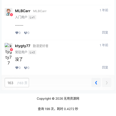
1 年前
MLBCarr
MLBCarr
入门用户
Lv1
……..
回复
0
0
1 年前
ktygty77
動漫愛好者
常驻用户
Lv2
沒了
回复
0
0
❮
❯
/
163 页
Copyright © 2026
无用资源网
查询 199 次，耗时 0.4272 秒