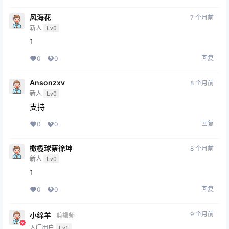
风海花
7 个月前
新人
Lv0
1
回复
0
0
Ansonzxv
8 个月前
新人
Lv0
支持
回复
0
0
橄榄球蔡徐坤
8 个月前
新人
Lv0
1
回复
0
0
9 个月前
小绵羊
剪辑师
入门用户
Lv1