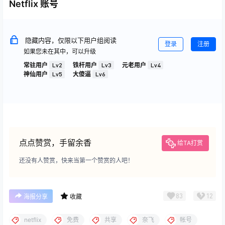
Netflix 账号
隐藏内容，仅限以下用户组阅读
登录
注册
如果您未在其中，可以升级
常驻用户
Lv2
铁杆用户
Lv3
元老用户
Lv4
神仙用户
Lv5
大傻逼
Lv6
点点赞赏，手留余香
给TA打赏
还没有人赞赏，快来当第一个赞赏的人吧！
83
12
海报分享
收藏
netflix
免费
共享
奈飞
帐号