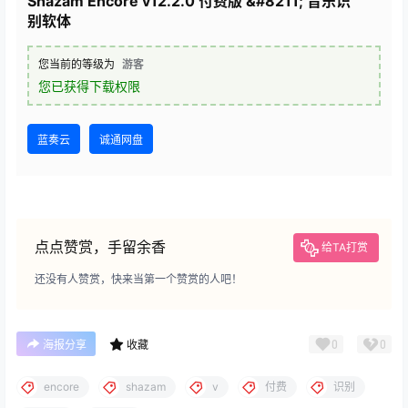
Shazam Encore v12.2.0 付费版 &#8211; 音乐识
别软体
您当前的等级为
游客
您已获得下载权限
蓝奏云
诚通网盘
点点赞赏，手留余香
给TA打赏
还没有人赞赏，快来当第一个赞赏的人吧！
0
0
海报分享
收藏
encore
shazam
v
付费
识别