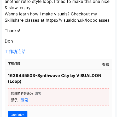
another retro style loop. I tried to make this one nice
& slow, enjoy!
Wanna learn how I make visuals? Checkout my
Skillshare classes at https://visualdon.uk/loopclasses
Thanks!
Don
工作坊连结
下载权限
查看
1639445503-Synthwave City by VISUALDON
(Loop)
您当前的等级为
游客
请先
登录
OneDrive