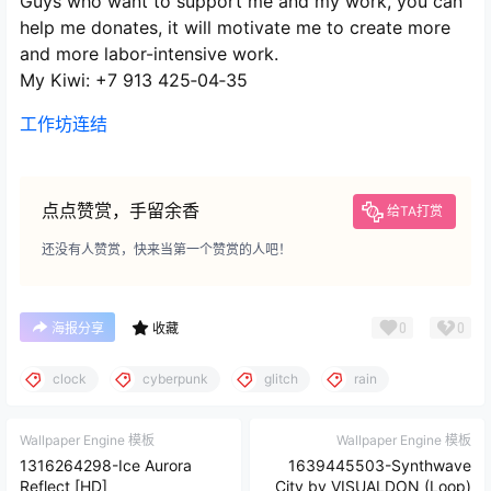
Guys who want to support me and my work, you can
help me donates, it will motivate me to create more
and more labor-intensive work.
My Kiwi: +7 913 425‑04‑35
工作坊连结
点点赞赏，手留余香
给TA打赏
还没有人赞赏，快来当第一个赞赏的人吧！
0
0
海报分享
收藏
clock
cyberpunk
glitch
rain
Wallpaper Engine 模板
Wallpaper Engine 模板
1316264298-Ice Aurora
1639445503-Synthwave
Reflect [HD]
City by VISUALDON (Loop)