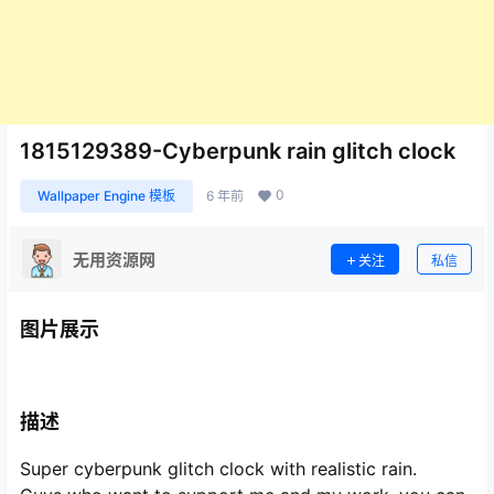
1815129389-Cyberpunk rain glitch clock
0
Wallpaper Engine 模板
6 年前
无用资源网
关注
私信
图片展示
描述
Super cyberpunk glitch clock with realistic rain.