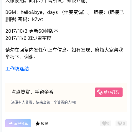
大家使用。此作为丅雪所做，如侵立删。
BGM：hello&bye，days （伴奏变调）。 链接：{链接已
删除} 密码：k7wt
2017/10/3 更新60帧版本
2017/11/6 减少雪密度
请勿在回复内发任何上车信息。如有发现，麻烦大家帮我
举报下，谢谢。
工作坊连结
点点赞赏，手留余香
给TA打赏
还没有人赞赏，快来当第一个赞赏的人吧！
0
0
海报分享
收藏