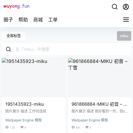
圈子
帮助
商城
工单
全部标签
miku
1951435923-miku
961866884-MIKU 初音 – 丅
雪
图片展示 描述 工作坊连结
图片展示 描述 很好看的一作，但ste
am上各种找不到，自己上传份方便
Wallpaper Engine 模板
Wallpaper Engine 模板
大家使用。此作为丅雪所做，如侵
立删。 BGM：hello&bye，days
1.2k
0
841
0
（伴奏变调）。 链接：{链接已删除}