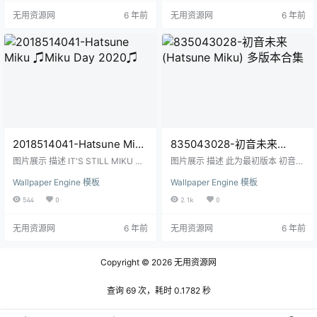
密码：k7wt 2017/10/3 更新60帧版
无用资源网
6 年前
无用资源网
6 年前
本 2017/11/6 减少雪密度 请勿在回
复内发任何上车信息。如有发现，
麻烦大家帮我举报下，谢谢。 工作
坊连结
2018514041-Hatsune Miku
835043028-初音未来
♫Miku Day 2020♫
(Hatsune Miku) 多版本合集
图片展示 描述 IT'S STILL MIKU DA
图片展示 描述 此为最初版本 初音MI
Y FOR 30 MINUTES IN MY TIMEZ
KU 无声慢版 推荐订阅 [电脑版]初音
Wallpaper Engine 模板
Wallpaper Engine 模板
ONE I'M NOT LATE Music - Miku
未来 (Hatsune Miku)「Redial」Mu
by Anamanaguci 工作坊连结
sic Video 【其他版本请查看合集】
544
0
2.1k
0
初音未来 (Hatsune Miku)「Redia
l」Music Video合集 [完整版] 初音
无用资源网
6 年前
无用资源网
6 年前
未来 (Hatsune Miku)「Redial」Mu
sic Video [多场景版] 初音未来 (Hat
sune Miku)…
Copyright © 2026
无用资源网
查询 69 次，耗时 0.1782 秒