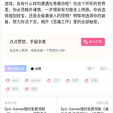
游戏，会有什么样的遭遇在等着你呢？在这个环形的世界
里，你必须格外谨慎，一步错就有可能走上绝路。你会选
择搜刮财宝，还是去偷袭骇人的怪物？明智地选择你的装
备，努力存活下去，揭开《苦痛之环》里的全部秘密。
点点赞赏，手留余香
给TA打赏
还没有人赞赏，快来当第一个赞赏的人吧！
0
0
海报分享
收藏
epic
games
之环
免费
苦痛
限时
领取
游戏白嫖
游戏白嫖
Epic Games限时免费领取
Epic Games限时免费领取《淹