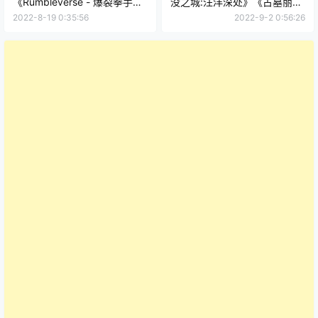
《Rumbleverse - 爆裂拳手内
没之城:汪洋深处》《古墓丽影:
容包》《DOOM 64 毁灭战士
暗影最终版》《球胜大本营 犰
2022-8-19 0:35:56
2022-9-2 0:56:26
64》
狳怪兽礼包》