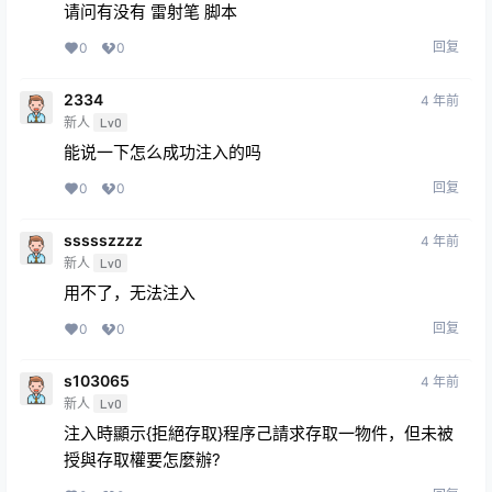
请问有没有 雷射笔 脚本
回复
0
0
2334
4 年前
新人
Lv0
能说一下怎么成功注入的吗
回复
0
0
ssssszzzz
4 年前
新人
Lv0
用不了，无法注入
回复
0
0
s103065
4 年前
新人
Lv0
注入時顯示{拒絕存取}程序己請求存取一物件，但未被
授與存取權要怎麼辦?