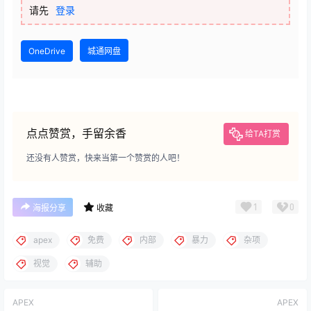
请先
登录
OneDrive
城通网盘
点点赞赏，手留余香
给TA打赏
还没有人赞赏，快来当第一个赞赏的人吧！
1
0
海报分享
收藏
apex
免费
内部
暴力
杂项
视觉
辅助
APEX
APEX