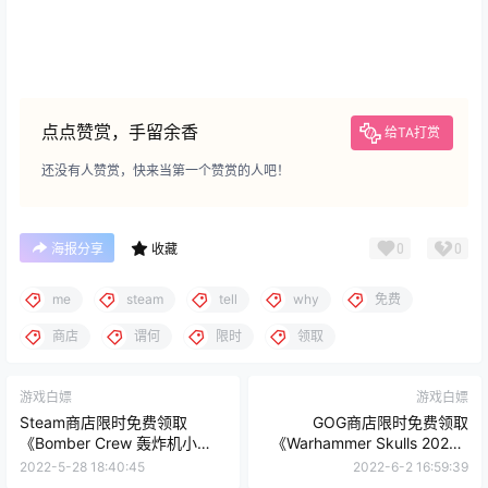
点点赞赏，手留余香
给TA打赏
还没有人赞赏，快来当第一个赞赏的人吧！
0
0
海报分享
收藏
me
steam
tell
why
免费
商店
谓何
限时
领取
游戏白嫖
游戏白嫖
Steam商店限时免费领取
GOG商店限时免费领取
《Bomber Crew 轰炸机小
《Warhammer Skulls 2022 -
队》
Digital Goodie Pack》
2022-5-28 18:40:45
2022-6-2 16:59:39