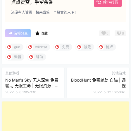
点点赞赏，手留余香
给TA打赏
还没有人赞赏，快来当第一个赞赏的人吧！
0
0
海报分享
收藏
gun
wildcat
免费
暴走
枪姬
機器
辅助
其他游戏
其他游戏
No Man's Sky 无人深空 免费
BloodHunt 免费辅助 自瞄 | 透
辅助 无限生命 | 无限资源 | 无
视
限护甲 v3.0
2022-5-8 19:57:36
2022-5-12 16:58:41