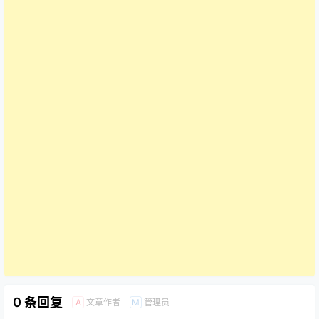
0 条回复
文章作者
管理员
A
M