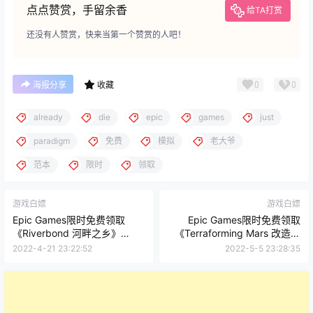
点点赞赏，手留余香
给TA打赏
还没有人赞赏，快来当第一个赞赏的人吧！
0
0
海报分享
收藏
already
die
epic
games
just
paradigm
免费
模拟
老大爷
范本
限时
领取
游戏白嫖
游戏白嫖
Epic Games限时免费领取
Epic Games限时免费领取
《Riverbond 河畔之乡》
《Terraforming Mars 改造火
《Amnesia: Rebirth 失忆症:重
星》
2022-4-21 23:22:52
2022-5-5 23:28:35
生》