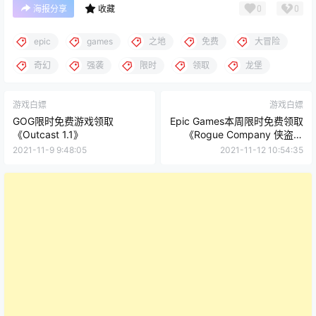
0
0
海报分享
收藏
epic
games
之地
免费
大冒险
奇幻
强袭
限时
领取
龙堡
游戏白嫖
游戏白嫖
GOG限时免费游戏领取
Epic Games本周限时免费领取
《Outcast 1.1》
《Rogue Company 侠盗公
司》第 4 赛季 Epic 礼包
2021-11-9 9:48:05
2021-11-12 10:54:35