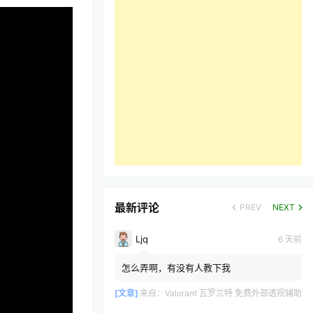
最新评论
PREV
NEXT
Ljq
6 天前
怎么弄啊，有没有人教下我
[文章]
来自：
Valorant 瓦罗兰特 免费外部透视辅助