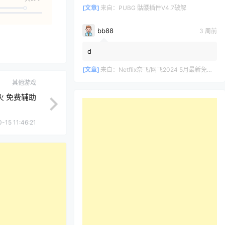
[文章]
来自：
PUBG 骷髅插件V4.7破解
bb88
3 周前
d
[文章]
来自：
Netflix奈飞/网飞2024 5月最新免费共享账号
其他游戏
的篝火 免费辅助
-15 11:46:21