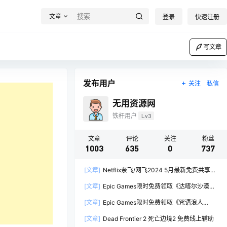
文章
登录
快速注册
写文章
发布用户
关注
私信
无用资源网
铁杆用户
Lv3
文章
评论
关注
粉丝
1003
635
0
737
[文章]
Netflix奈飞/网飞2024 5月最新免费共享账
号
[文章]
Epic Games限时免费领取《达喀尔沙漠拉
力赛 Dakar Desert Rally》
[文章]
Epic Games限时免费领取《咒语浪人
Spelldrifter》
[文章]
Dead Frontier 2 死亡边境2 免费线上辅助