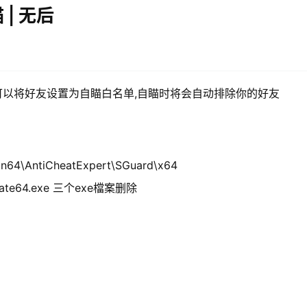
 | 无后
,你可以将好友设置为自瞄白名单,自瞄时将会自动排除你的好友
4\AntiCheatExpert\SGuard\x64
pdate64.exe 三个exe檔案删除