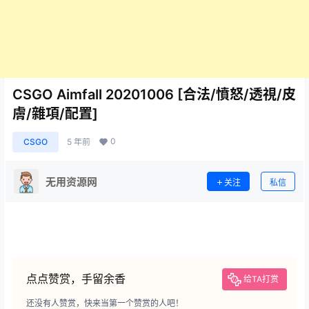
CSGO Aimfall 20201006 [合法/憤怒/透視/皮
膚/雜項/配置]
0
CSGO
5 年前
无用资源网
关注
私信
点点赞赏，手留余香
给TA打赏
还没有人赞赏，快来当第一个赞赏的人吧！