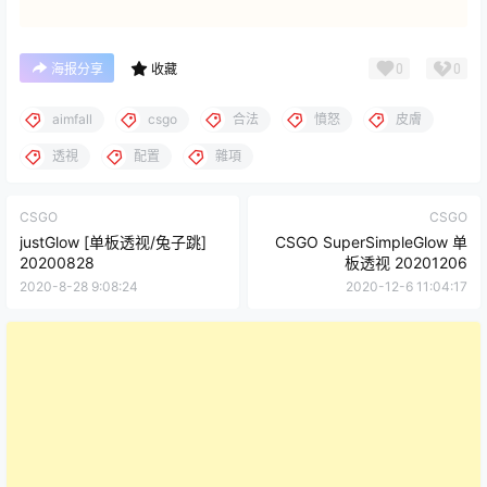
0
0
海报分享
收藏
aimfall
csgo
合法
憤怒
皮膚
透視
配置
雜項
CSGO
CSGO
justGlow [单板透视/兔子跳]
CSGO SuperSimpleGlow 单
20200828
板透视 20201206
2020-8-28 9:08:24
2020-12-6 11:04:17