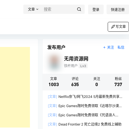
文章
登录
快速注册
写文章
发布用户
关注
私信
无用资源网
铁杆用户
Lv3
文章
评论
关注
粉丝
1003
635
0
737
[文章]
Netflix奈飞/网飞2024 5月最新免费共享账
号
[文章]
Epic Games限时免费领取《达喀尔沙漠拉
力赛 Dakar Desert Rally》
[文章]
Epic Games限时免费领取《咒语浪人
Spelldrifter》
[文章]
Dead Frontier 2 死亡边境2 免费线上辅助