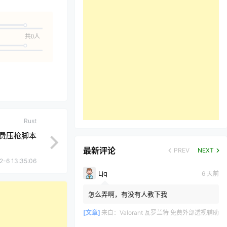
共0人
Rust
免费压枪脚本
最新评论
PREV
NEXT
2-6 13:35:06
Ljq
6 天前
怎么弄啊，有没有人教下我
[文章]
来自：
Valorant 瓦罗兰特 免费外部透视辅助