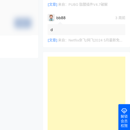
[文章]
来自：
PUBG 骷髅插件V4.7破解
bb88
3 周前
提交
d
[文章]
来自：
Netflix奈飞/网飞2024 5月最新免费共享账号
解锁
会员
权限