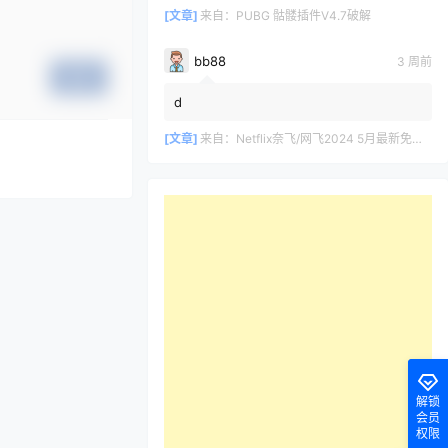
[文章]
来自：
PUBG 骷髅插件V4.7破解
bb88
3 周前
提交
d
[文章]
来自：
Netflix奈飞/网飞2024 5月最新免费共享账号
解锁
会员
权限