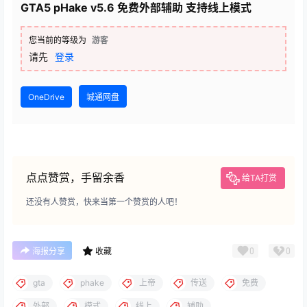
GTA5 pHake v5.6 免费外部辅助 支持线上模式
您当前的等级为
游客
请先
登录
OneDrive
城通网盘
点点赞赏，手留余香
给TA打赏
还没有人赞赏，快来当第一个赞赏的人吧！
0
0
海报分享
收藏
gta
phake
上帝
传送
免费
外部
模式
线上
辅助