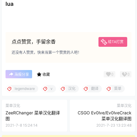
lua
点点赞赏，手留余香
给TA打赏
还没有人赞赏，快来当第一个赞赏的人吧！
0
0
海报分享
收藏
legendware
v
汉化
翻译
菜单
菜单汉化
菜单汉化
ZeeRChanger 菜单汉化翻译
CSGO Ev0lve/Ev0lveCrack
图
菜单汉化翻译图
2021-7-8 15:24:14
2021-7-23 13:23:48