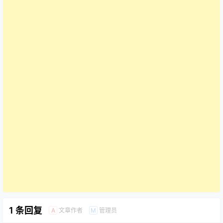
1 条回复
文章作者
管理员
A
M