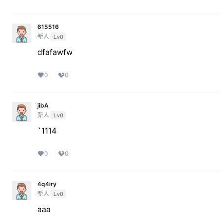
615516
新人
Lv0
dfafawfw
0
0
jibA
新人
Lv0
`1114
0
0
4q4iry
新人
Lv0
aaa