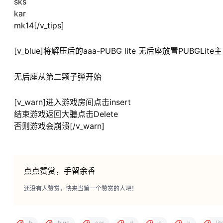
sks
kar
mk14[/v_tips]
[v_blue]将解压后的aaa-PUBG lite 无后座放置PUBGLite主目
无后座从第二颗子弹开始
[v_warn]进入游戏房间点击insert
结束游戏返回大聽点击Delete
否则游戏会崩溃[/v_warn]
点点赞赏，手留余香
还没有人赞赏，快来当第一个赞赏的人吧！
b
blue
car
d
e
k
lit