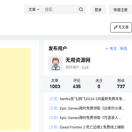
文章
登录
快速注册
写文章
发布用户
关注
私信
无用资源网
铁杆用户
Lv3
文章
评论
关注
粉丝
1003
635
0
737
[文章]
Netflix奈飞/网飞2024 5月最新免费共享账
号
[文章]
Epic Games限时免费领取《达喀尔沙漠拉
力赛 Dakar Desert Rally》
[文章]
Epic Games限时免费领取《咒语浪人
Spelldrifter》
[文章]
Dead Frontier 2 死亡边境2 免费线上辅助