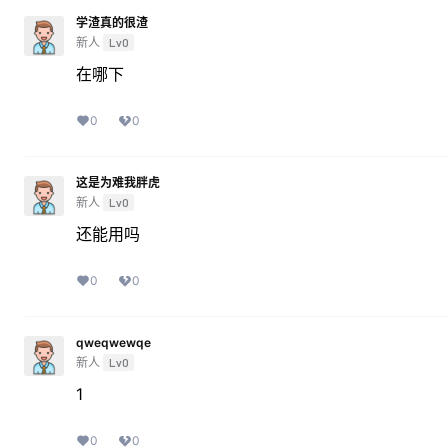
学渣真的很渣
新人
Lv0
在哪下
0
0
这是为难我胖虎
新人
Lv0
还能用吗
0
0
qweqwewqe
新人
Lv0
1
0
0