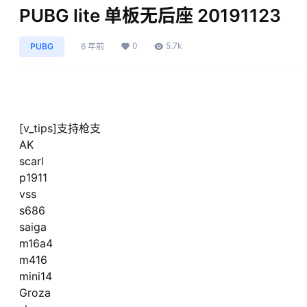
PUBG lite 单板无后座 20191123
0
5.7k
PUBG
6 年前
[v_tips]支持枪支
AK
scarl
p1911
vss
s686
saiga
m16a4
m416
mini14
Groza