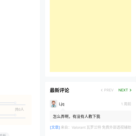
最新评论
PREV
NEXT
Ljq
1 周前
共0人
怎么弄啊，有没有人教下我
[文章]
来自：
Valorant 瓦罗兰特 免费外部透视辅助
单板