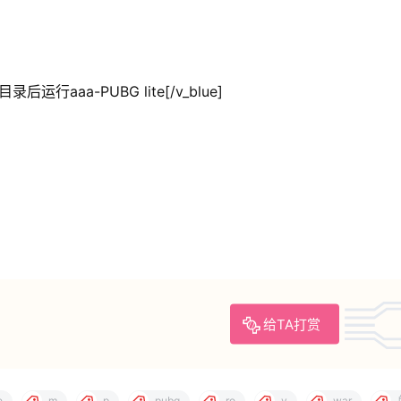
录后运行aaa-PUBG lite[/v_blue]
给TA打赏
e
m
p
pubg
ro
v
war