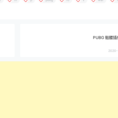
PUBG 骷髅插
2020-