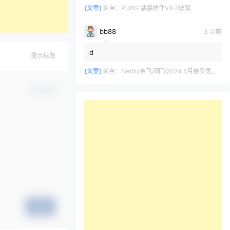
[文章]
来自：
PUBG 骷髅插件V4.7破解
bb88
3 周前
d
提示标题
[文章]
来自：
Netflix奈飞/网飞2024 5月最新免费共享账号
确认修改
提交