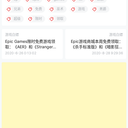
兄弟
免费
巫术
游戏
男爵
超级
限时
领取
游戏白嫖
游戏白嫖
Epic Games限时免费游戏领
Epic游戏商城本周免费领取：
取：《AER》和《Stranger
《杀手标准版》和《暗影狂奔
Things 3:The Game/怪奇物语
合集》
2020-6-26 0:13:02
2020-8-28 9:29:36
3》