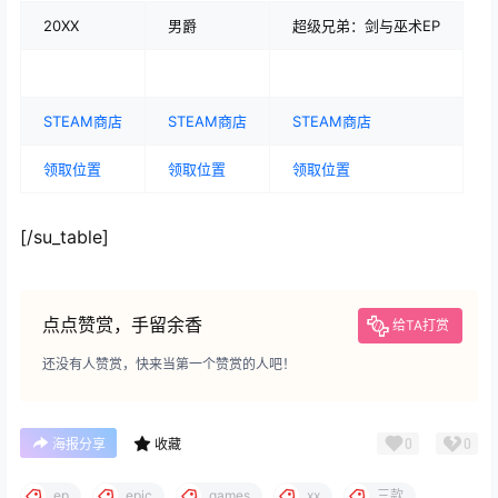
20XX
男爵
超级兄弟：剑与巫术EP
STEAM商店
STEAM商店
STEAM商店
领取位置
领取位置
领取位置
[/su_table]
点点赞赏，手留余香
给TA打赏
还没有人赞赏，快来当第一个赞赏的人吧！
0
0
海报分享
收藏
ep
epic
games
xx
三款