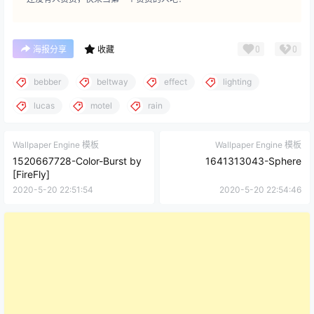
0
0
海报分享
收藏
bebber
beltway
effect
lighting
lucas
motel
rain
Wallpaper Engine 模板
Wallpaper Engine 模板
1520667728-Color-Burst by
1641313043-Sphere
[FireFly]
2020-5-20 22:51:54
2020-5-20 22:54:46