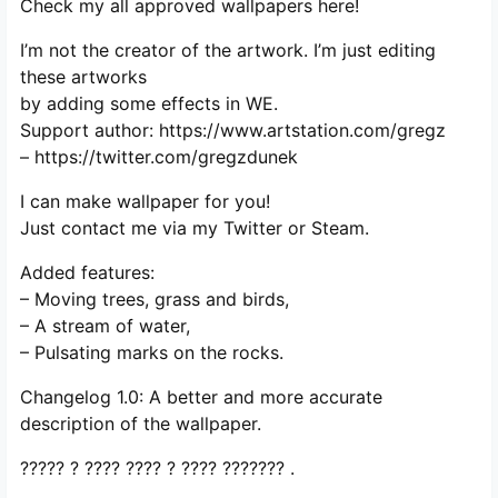
Check my all approved wallpapers here!
I’m not the creator of the artwork. I’m just editing
these artworks
by adding some effects in WE.
Support author: https://www.artstation.com/gregz
– https://twitter.com/gregzdunek
I can make wallpaper for you!
Just contact me via my Twitter or Steam.
Added features:
– Moving trees, grass and birds,
– A stream of water,
– Pulsating marks on the rocks.
Changelog 1.0: A better and more accurate
description of the wallpaper.
????? ? ???? ???? ? ???? ??????? .