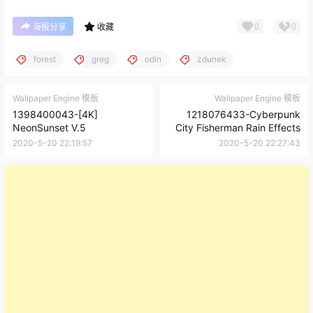
0
0
海报分享
收藏
forest
greg
odin
zdunek
Wallpaper Engine 模板
Wallpaper Engine 模板
1398400043-[4K]
1218076433-Cyberpunk
NeonSunset V.5
City Fisherman Rain Effects
2020-5-20 22:19:57
2020-5-20 22:27:43