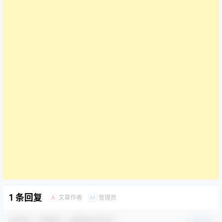
1 条回复
文章作者
管理员
A
M
欢迎您，新朋友，感谢参与互动！
确认修改