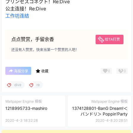
プリンセスコネクト！Re:Dive
公主连接！Re:Dive
工作坊连结
点点赞赏，手留余香
给TA打赏
还没有人赞赏，快来当第一个赞赏的人吧！
0
0
海报分享
收藏
dive
re
Wallpaper Engine 模板
Wallpaper Engine 模板
1218995733-mashiro
1374128801-BanG Dream!＜
バンドリ＞ Poppin'Party
2020-4-3 18:32:28
2020-4-8 20:28:51