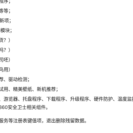
程序；
等等；
新项；
护模块；
货？）
吗？）
司呸）
鸟用）
荐、驱动检测；
试用、精美壁纸、新机推荐；
、游览器、托盘程序、下载程序、升级程序、硬件防护、温度监
60安全卫士相关组件。
服务等注册表键值项，退出删除残留数据。