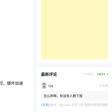
最新评论
PREV
NEXT
控、硬件加速
Ljq
6 天前
怎么弄啊，有没有人教下我
[文章]
来自：
Valorant 瓦罗兰特 免费外部透视辅助