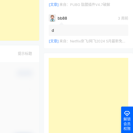
[文章]
来自：
PUBG 骷髅插件V4.7破解
bb88
3 周前
d
[文章]
来自：
Netflix奈飞/网飞2024 5月最新免费共享账号
提示标题
确认修改
解锁
会员
权限