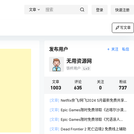
文章
登录
快速注册
写文章
发布用户
关注
私信
无用资源网
铁杆用户
Lv3
文章
评论
关注
粉丝
1003
635
0
737
[文章]
Netflix奈飞/网飞2024 5月最新免费共享账
号
[文章]
Epic Games限时免费领取《达喀尔沙漠拉
力赛 Dakar Desert Rally》
[文章]
Epic Games限时免费领取《咒语浪人
Spelldrifter》
[文章]
Dead Frontier 2 死亡边境2 免费线上辅助