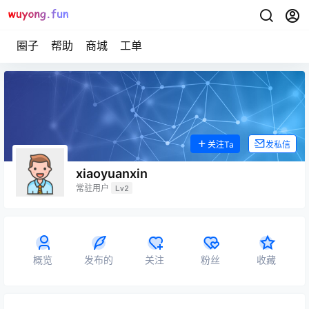
圈子
帮助
商城
工单
关注Ta
发私信
xiaoyuanxin
常驻用户
Lv2
概览
发布的
关注
粉丝
收藏