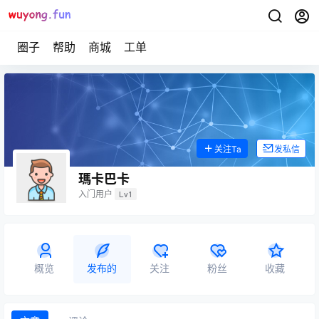
圈子
帮助
商城
工单
关注Ta
发私信
瑪卡巴卡
入门用户
Lv1
概览
发布的
关注
粉丝
收藏