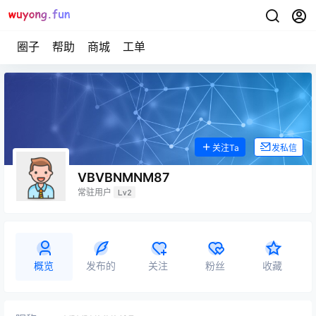
圈子
帮助
商城
工单
关注Ta
发私信
VBVBNMNM87
常驻用户
Lv2
概览
发布的
关注
粉丝
收藏