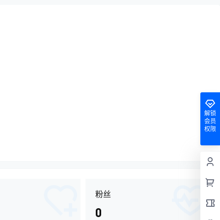
解锁
会员
权限
粉丝
0