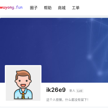
圈子
帮助
商城
工单
ik26e9
新人
Lv0
这个人很懒，什么都没有留下！