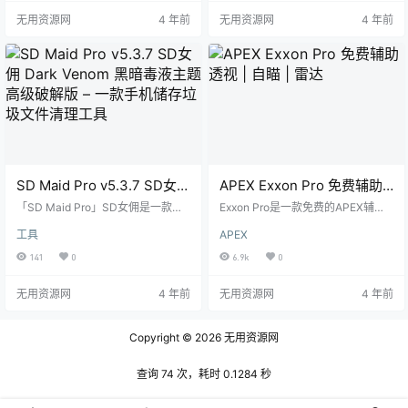
DSL的速度。它也是一个wifi分析
mart Launcher 将自动更换主题颜
无用资源网
4 年前
无用资源网
4 年前
器，可以帮助你测试wifi连接。 功能
色以便能搭配您的壁纸。 自适应图
特色： 测试你的下载和上传速度和p
标：它采用了安卓 8.0 Oreo 中推出
ing延迟 检查Wi-Fi信号强度并找到
的自适应图标格式，完全支持并适
最强的信号点 检测谁在使用你的Wi-
用于任何一台安卓设备！自适应图
Fi 数据使用经理帮助你监控你的移
标不仅意味着可定制形状，也意味
动数据使用情况 在状…
着拥有更多且…
SD Maid Pro v5.3.7 SD女佣
APEX Exxon Pro 免费辅助
Dark Venom 黑暗毒液主题
透视 | 自瞄 | 雷达
「SD Maid Pro」SD女佣是一款专
Exxon Pro是一款免费的APEX辅助,
高级破解版 – 一款手机储存
业的手机垃圾文件清理工具,SD女佣
Exxon Pro可以让你在游戏中调整自
工具
APEX
自带中文、功能齐全、无任何广告,
己喜好的配置 使用方法 1.将"Old.sy
垃圾文件清理工具
操作非常方便。 功能特色： 资源管
s"放置C盘(C:\) 2.确保apex是关闭
141
0
6.9k
0
理器是一个全功能文件管理器，用
后点击开启功能 3.等待显示"driver
于管理您 Android 设备中的文件。
mapped successfully" 4.开启apex
无用资源网
4 年前
无用资源网
4 年前
文件搜索器可以根据文件名称和内
并按TAB 5.使用"Ins"开关菜单
容查找您需要的文件。 冗余搜寻器
可以帮您查找出在您设备上已不再
Copyright © 2026
无用资源网
需要的文件并将其与已安装程序列
表进行对比。 应用控制器可以让您
轻松的冻结、重置或移除应用（同
查询 74 次，耗时 0.1284 秒
样…