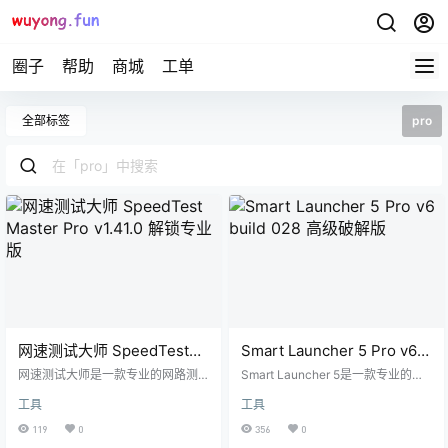
圈子
帮助
商城
工单
全部标签
pro
网速测试大师 SpeedTest
Smart Launcher 5 Pro v6
Master Pro v1.41.0 解锁专
build 028 高级破解版
网速测试大师是一款专业的网路测
Smart Launcher 5是一款专业的智
业版
速软件,只需轻轻一点，它就能通过
能桌面应用,它可以让您的手机、平
工具
工具
全球数以千计的服务器来测试你的
板电脑操的桌面依照喜好去做调整
网络连接，并在30秒内显示准确结
作,使操作起来更快速、更易于使
119
0
356
0
果。 它可以测试4G、5G、DSL和A
用。 功能特色： Ambient 主题：S