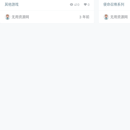
法 关闭防毒软件
其他游戏
410
0
使命召唤系列
将DLL注入到游
无用资源网
3 年前
无用资源网