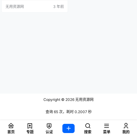
ece together how the universe be
无用资源网
3 年前
came a giant graveyard…
Copyright © 2026
无用资源网
查询 65 次，耗时 0.2007 秒
首页
专题
认证
搜索
菜单
我的