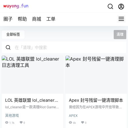
圈子
帮助
商城
工单
全部标签
清理
LOL 英雄联盟 lol_cleaner
Apex 封号残留一键清理脚本
日志清理工具
lol_cleaner是一款清理Riot Games
曾经因为在APEX游戏中开挂导致被
和League of legends日志的简单工
封号?试试这个封号残留清理脚本,一
其他游戏
APEX
具,透过使用它来避免因为日志或跟
键清理游戏中的残留。 使用方法 退
踪文件而产生的封号。
出游戏、Origin客户端 运行"Apex封
1.1k
0
6k
0
号残留清理脚本.exe"并等待运行完