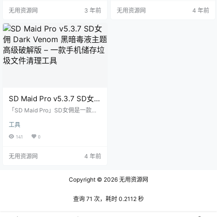
毕1
无用资源网
3 年前
无用资源网
4 年前
SD Maid Pro v5.3.7 SD女佣
Dark Venom 黑暗毒液主题
「SD Maid Pro」SD女佣是一款专
高级破解版 – 一款手机储存
业的手机垃圾文件清理工具,SD女佣
工具
自带中文、功能齐全、无任何广告,
垃圾文件清理工具
操作非常方便。 功能特色： 资源管
141
0
理器是一个全功能文件管理器，用
于管理您 Android 设备中的文件。
无用资源网
4 年前
文件搜索器可以根据文件名称和内
容查找您需要的文件。 冗余搜寻器
可以帮您查找出在您设备上已不再
Copyright © 2026
无用资源网
需要的文件并将其与已安装程序列
表进行对比。 应用控制器可以让您
轻松的冻结、重置或移除应用（同
查询 71 次，耗时 0.2112 秒
样…