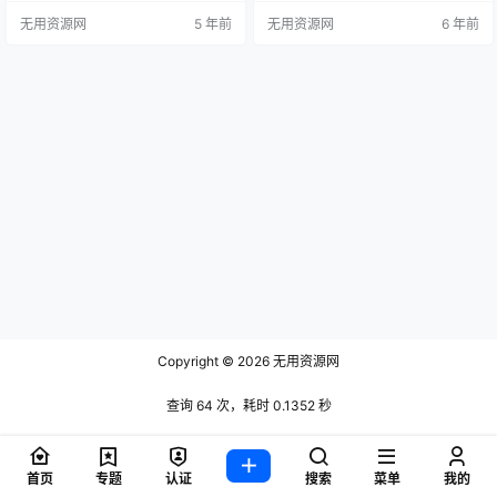
库中所有可用的资源来阻挡即将到
s://www.artstation.com/ar…
无用资源网
5 年前
无用资源网
6 年前
来的黑暗。 [su_button url="https://
store.steampowered.com/app/657
90/ARMA_Cold_War_Assault/" …
Copyright © 2026
无用资源网
查询 64 次，耗时 0.1352 秒
首页
专题
认证
搜索
菜单
我的