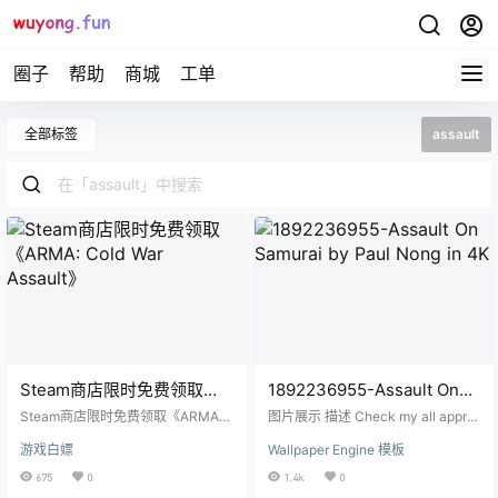
圈子
帮助
商城
工单
全部标签
assault
Steam商店限时免费领取
1892236955-Assault On
《ARMA: Cold War
Samurai by Paul Nong in
Steam商店限时免费领取《ARMA:
图片展示 描述 Check my all appro
Assault》
Cold War Assault》 第三次世界大
4K
ved wallpapers here! I'm not the cr
游戏白嫖
Wallpaper Engine 模板
战的恐怖迫在眉睫。从黄昏到黎
eator of the artwork. I'm just editin
明，马尔登群岛上都有冲突，你被
g these artworks by adding some
675
0
1.4k
0
夹在两者之间。你必须使用你武器
effects in WE. Support author: http